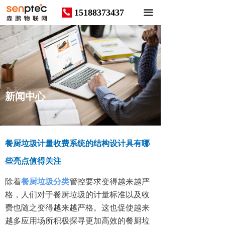
15188373437
끅
끀
News
新闻中心
餐厨垃圾计量收费系统的结构设计具有哪
些亮点值得关注
除着
餐厨垃圾分类
管控要求变得越来越严
格，人们对于餐厨垃圾的计量标准以及收
费也随之变得越来越严格。这也促使越来
越多应用场所积极探寻更加高效的餐厨垃