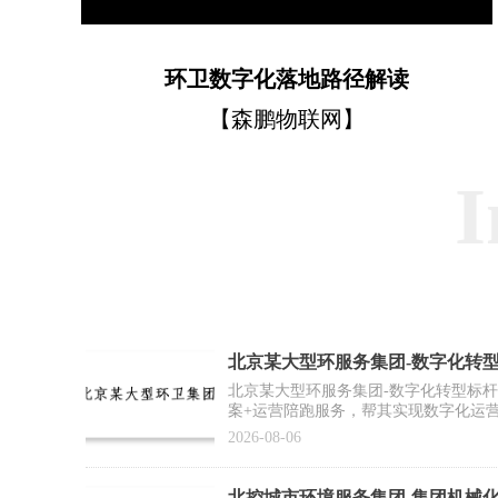
环卫数字化落地路径解读
【森鹏物联网】
I
北京某大型环服务集团-数字化转
例】
北京某大型环服务集团-数字化转型标
案+运营陪跑服务，帮其实现数字化运
推广复制提供标杆范式
2026-08-06
北控城市环境服务集团-集团机械