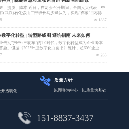
特点 | 森鹏智慧垃圾收运转运 创新智能高效
效、提质、降本 近日，在两会召开期间，全国人大代表，中
韩(武汉)石化炼油二部班长马少斌认为，实现“双碳”目标除了
进行转型升级和科技创新外，全民参与也必不可少，并就此
09
넶
1887
建立垃圾收运转运立法、立章。全国政协委员、中国科学院
大学教授李景虹则建议政府鼓励回收企业与环卫系统合作，
收集运营成本。
数字化转型 | 转型路线图 避坑指南 未来如何
业告别“扫帚+三轮车”的1.0时代，数字化转型成为企业降本
答题。但据《2023环卫数字化白皮书》统计，超60%企业投
未见实效：数据失真、系统闲置、员工抵触……如何避免重
17
넶
265
本文拆解四步环卫数字化落地路径，直击三大致命雷区，助
场“数字环卫攻坚战”。
质量方针
以顾客为中心，以质量为基础
公开透明化
151-8837-3437