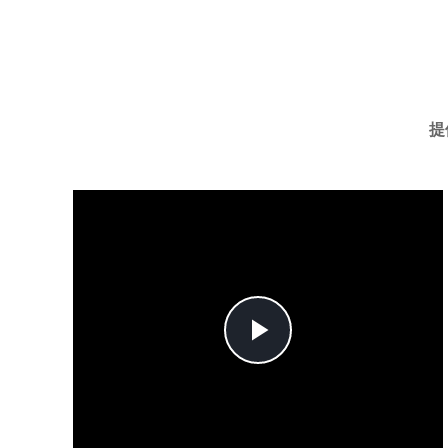
提
Play
Video