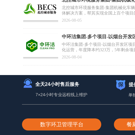
合作案例】
北控城市环境服务集团-集团机械化车
体解决方案，帮其实现全国上百个项目
为集团数智化运营打好基础
2026-08-05
中环洁集团-多个项目-以烟台开发
例】
中环洁集团-多个项目-以烟台开发区项
化运营，年度降本约323万，5年剩余项
2026-08-04
全天24小时售后服务
提
7×24小时专业远程线上维护
单
数字环卫管理平台
餐