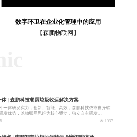
数字环卫在企业化管理中的应用
【森鹏物联网】
mic
体 | 森鹏科技餐厨垃圾收运解决方案
件一体研发实力，创新、智能、高效，森鹏科技依靠自身软
研发优势，以物联网思维为核心驱动，独立自主研发
OS智慧环卫2.0管理平台”，餐厨垃圾收运系统是该平台核心子
09
넶
1937
。