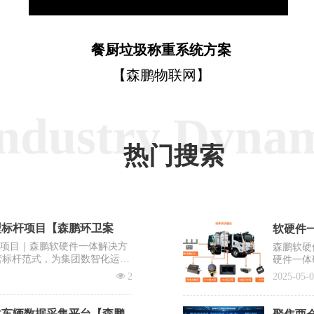
餐厨垃圾称重系统方案
【森鹏物联网】
ndustry Dyna
热门搜索
型标杆项目【森鹏环卫案
软硬件一
杆项目｜森鹏软硬件一体解决方
森鹏软硬
营标杆范式，为集团数智化运营
硬件一体
出“EV
넶
2
2025-05-
系统之一
化车辆数据采集平台【森鹏