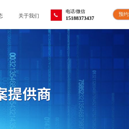
电话/微信
预约
끅
态
关于我们
15188373437