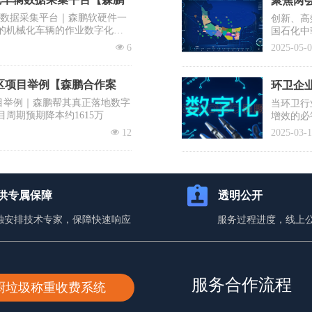
聚焦两会
辆数据采集平台｜森鹏软硬件一
创新、高
的机械化车辆的作业数字化，
国石化中
需要企业
넶
6
2025-05-
提议有序
士、清华
降低前端
区项目举例【森鹏合作案
环卫企业
目举例｜森鹏帮其真正落地数字
当环卫行
目周期预期降本约1615万
增效的必
入百万却
넶
12
2025-03-
蹈覆辙？
你打赢这
供专属保障
透明公开
独安排技术专家，保障快速响应
服务过程进度，线上
服务合作流程
厨垃圾称重收费系统