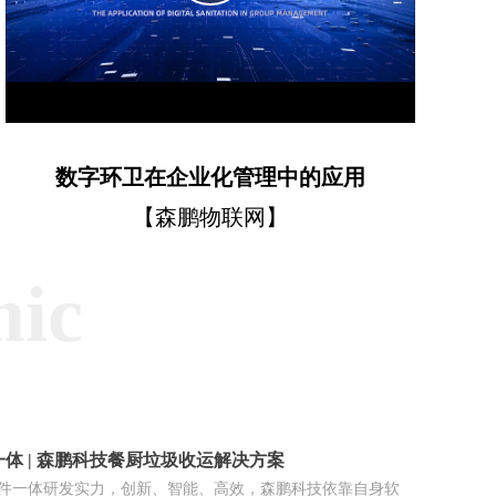
Video
数字环卫在企业化管理中的应用
【森鹏物联网】
mic
体 | 森鹏科技餐厨垃圾收运解决方案
件一体研发实力，创新、智能、高效，森鹏科技依靠自身软