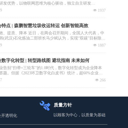
研发优势，以物联网思维为核心驱动，独立自主研发
OS智慧环卫2.0管理平台”，餐厨垃圾收运系统是该平台核心子
09
넶
1937
。
特点 | 森鹏智慧垃圾收运转运 创新智能高效
效、提质、降本 近日，在两会召开期间，全国人大代表，中
韩(武汉)石化炼油二部班长马少斌认为，实现“双碳”目标除了
进行转型升级和科技创新外，全民参与也必不可少，并就此
09
넶
1887
建立垃圾收运转运立法、立章。全国政协委员、中国科学院
大学教授李景虹则建议政府鼓励回收企业与环卫系统合作，
收集运营成本。
数字化转型 | 转型路线图 避坑指南 未来如何
业告别“扫帚+三轮车”的1.0时代，数字化转型成为企业降本
答题。但据《2023环卫数字化白皮书》统计，超60%企业投
未见实效：数据失真、系统闲置、员工抵触……如何避免重
17
넶
266
本文拆解四步环卫数字化落地路径，直击三大致命雷区，助
场“数字环卫攻坚战”。
质量方针
以顾客为中心，以质量为基础
公开透明化