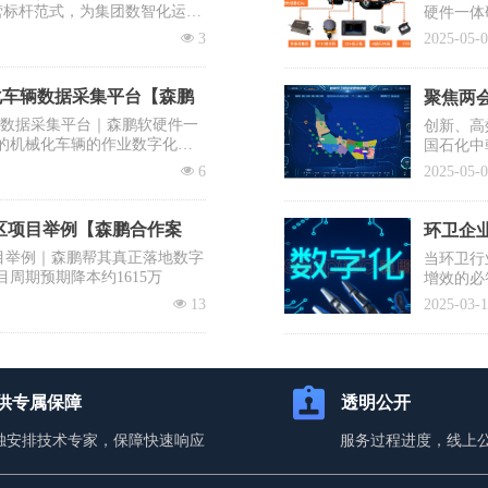
营标杆范式，为集团数智化运营
硬件一体
出“EV
넶
3
2025-05-
系统之一
化车辆数据采集平台【森鹏
聚焦两会
辆数据采集平台｜森鹏软硬件一
创新、高
的机械化车辆的作业数字化，
国石化中
需要企业
넶
6
2025-05-
提议有序
士、清华
降低前端
区项目举例【森鹏合作案
环卫企业
目举例｜森鹏帮其真正落地数字
当环卫行
目周期预期降本约1615万
增效的必
入百万却
넶
13
2025-03-
蹈覆辙？
你打赢这
供专属保障
透明公开
独安排技术专家，保障快速响应
服务过程进度，线上