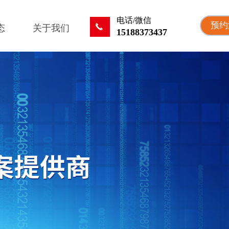
电话/微信
预约
끅
态
关于我们
15188373437