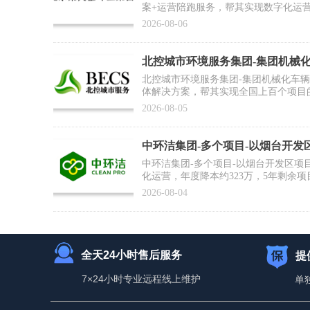
案+运营陪跑服务，帮其实现数字化运
推广复制提供标杆范式
2026-08-06
北控城市环境服务集团-集团机械
合作案例】
北控城市环境服务集团-集团机械化车
体解决方案，帮其实现全国上百个项目
为集团数智化运营打好基础
2026-08-05
中环洁集团-多个项目-以烟台开发
例】
中环洁集团-多个项目-以烟台开发区项
化运营，年度降本约323万，5年剩余项
2026-08-04
全天24小时售后服务
提
7×24小时专业远程线上维护
单