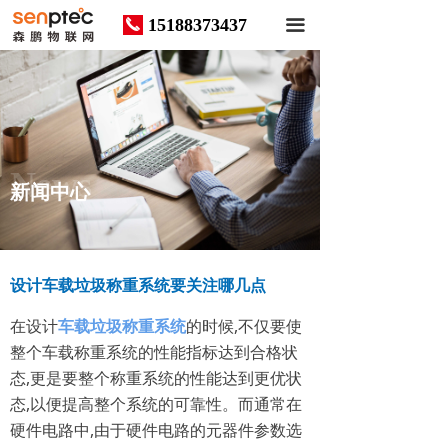
15188373437
끅
끀
News
新闻中心
设计车载垃圾称重系统要关注哪几点
在设计
车载垃圾称重系统
‍的时候,不仅要使
整个车载称重系统的性能指标达到合格状
态,更是要整个称重系统的性能达到更优状
态,以便提高整个系统的可靠性。而通常在
硬件电路中,由于硬件电路的元器件参数选