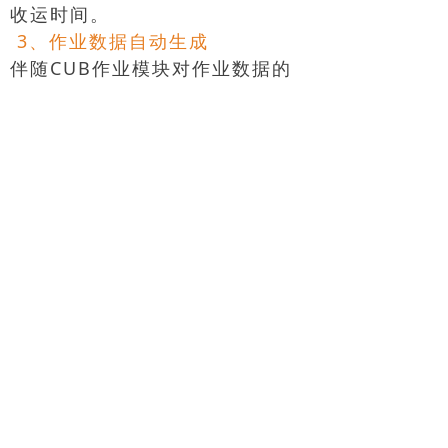
收运时间。
3、作业数据自动生成
伴随CUB作业模块对作业数据的
自动采集，各类垃圾收运车辆收运
记录自动生成，包括收运车辆、垃
圾类型、收运时间、收运站点、收
运重量，等详细信息无需人工参
与，全部自动生成。
经过数据分析汇总，通过页面可视
化展示，直观呈现各车辆出车情
况、完成进度、作业量、漏收情况
等，且对比线路作业计划，自动考
核收运及时率。
功能四：辅助决策
根据各站点垃圾量数据统计分析，
可辅助实现垃圾桶等资源优化配
置；优化站点、线路、班次、时