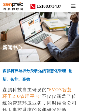
15188373437
끅
끀
News
新闻中心
森鹏科技垃圾分类收运的智慧化管理--创
新、智能、高效
森鹏科技自主研发的“
EVOS智慧
环卫2.0管理平台
”不仅仅涵盖了传
统的智慧环卫业务，同时结合公司
环卫电控系统的多年研发经验。