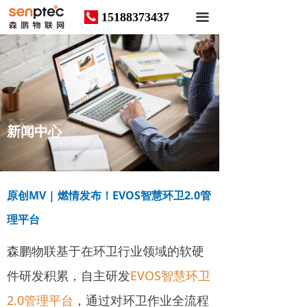
15188373437
끅
끀
News
新闻中心
原创MV | 燃情发布！EVOS智慧环卫2.0管
理平台
森鹏物联基于在环卫行业领域的软硬
件研发积累，自主研发
EVOS智慧环卫
2.0管理平台
，通过对环卫作业全流程