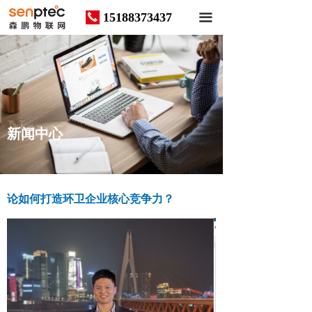
15188373437
끅
끀
News
新闻中心
论如何打造环卫企业核心竞争力？