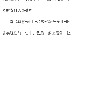
及时安排人员处理。
森鹏智慧+环卫+垃圾+管理+作业+服
务实现售前、售中、售后一条龙服务，让
环卫企业从“机械化”转变成“智慧化”，再到
最终的环卫项目落地实施，那才是真理!
推荐您阅读：
数字闭环：一张图解决餐厨收运管理
痛点
智慧环卫最新版本更新内容介绍 gps