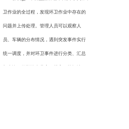
卫作业的全过程，发现环卫作业中存在的
问题并上传处理。管理人员可以观察人
员、车辆的分布情况，遇到突发事件实行
统一调度，并对环卫事件进行分类、汇总
与查询，做到信息共享，提高了垃圾清
运、清扫保洁、冲洗降尘的效率，节约了
人力、物力、财力。
推荐您阅读：
城乡环卫一体化实施方案 城市环卫一