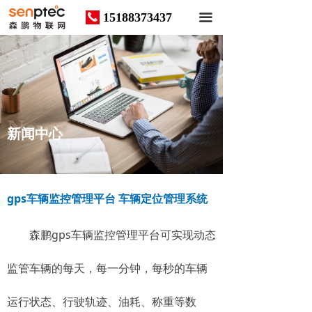
15188373437
끅
끀
News
新闻中心
gps车辆监控管理平台 车辆定位管理系统
森鹏gps车辆监控管理平台可实现动态
监管车辆的每天，每一分钟，每秒的车辆
运行状态、行驶轨迹、油耗、称重等数