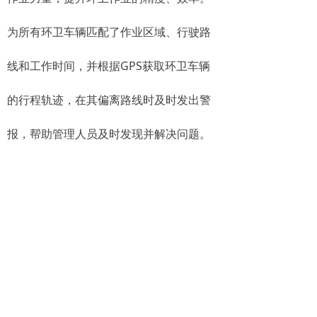
为所有环卫车辆匹配了作业区域、行驶路
线和工作时间，并根据GPS获取环卫车辆
的行程轨迹，在其偏离路线时及时发出警
报，帮助管理人员及时发现并解决问题。
环卫车辆gps北斗系统定位如果道路上
出现污染物，还可以及时调度人员、车辆
进行清理，实现了实时、透明、直观的动
态监管，综合利用GPS等地理信息技术，
实现建立科学的环卫事件处理机制，做到