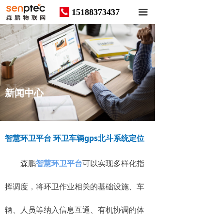
15188373437
끅
끀
News
新闻中心
智慧环卫平台 环卫车辆gps北斗系统定位
森鹏
智慧环卫平台
可以实现多样化指
挥调度，将环卫作业相关的基础设施、车
辆、人员等纳入信息互通、有机协调的体