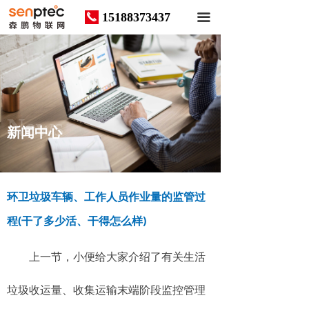
15188373437
끅
끀
News
新闻中心
环卫垃圾车辆、工作人员作业量的监管过
程(干了多少活、干得怎么样)
上一节，小便给大家介绍了有关生活
垃圾收运量、收集运输末端阶段监控管理