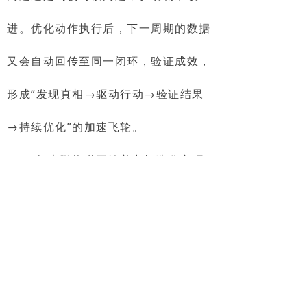
进。优化动作执行后，下一周期的数据
又会自动回传至同一闭环，验证成效，
形成“发现真相→驱动行动→验证结果
→持续优化”的加速飞轮。
2018年森鹏物联开始着力打造数字环
卫管理平台，与其全流程作业大数据自
动采集、数据展示贴合业务需求、需求
响应高效的特点深受环卫企业的青睐，
目前在建和运营项目数十个，通过近三