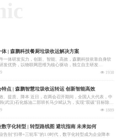
mic
体 | 森鹏科技餐厨垃圾收运解决方案
件一体研发实力，创新、智能、高效，森鹏科技依靠自身软
研发优势，以物联网思维为核心驱动，独立自主研发
OS智慧环卫2.0管理平台”，餐厨垃圾收运系统是该平台核心子
09
넶
1938
。
特点 | 森鹏智慧垃圾收运转运 创新智能高效
效、提质、降本 近日，在两会召开期间，全国人大代表，中
韩(武汉)石化炼油二部班长马少斌认为，实现“双碳”目标除了
进行转型升级和科技创新外，全民参与也必不可少，并就此
09
넶
1889
建立垃圾收运转运立法、立章。全国政协委员、中国科学院
大学教授李景虹则建议政府鼓励回收企业与环卫系统合作，
收集运营成本。
数字化转型 | 转型路线图 避坑指南 未来如何
业告别“扫帚+三轮车”的1.0时代，数字化转型成为企业降本