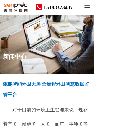
15188373437
끅
끀
News
新闻中心
森鹏智能环卫大屏 全流程环卫智慧数据监
管平台
对于目前的环境卫生管理来说，现存
着车多、设施多、人多、面广、事项多等