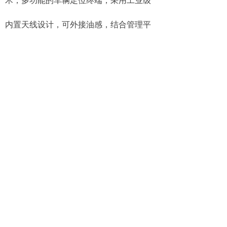
内置天线设计，可外接油感，结合管理平
台实现实时定位跟踪、电子围栏、油耗监
控、里程统计、加漏油统计、百公里油耗
统计、报警等多种实用功能，实时掌控环
卫车辆的运行数据。
郑州森鹏物联网有限公司环卫智慧化
软件通过云平台实时计算从而进行车辆的
作业数据的统计分析，且宽电压适用于多
种车型，能够有效规范和管理环卫车辆作