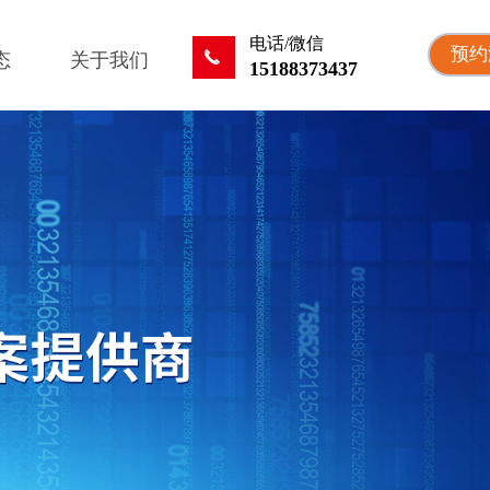
电话/微信
预约
끅
态
关于我们
15188373437