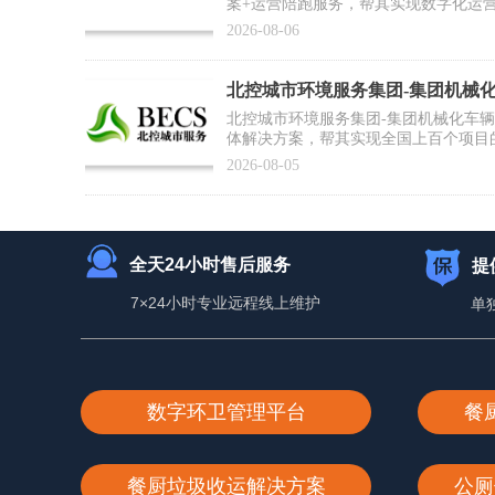
案+运营陪跑服务，帮其实现数字化运
推广复制提供标杆范式
2026-08-06
北控城市环境服务集团-集团机械
合作案例】
北控城市环境服务集团-集团机械化车
体解决方案，帮其实现全国上百个项目
为集团数智化运营打好基础
2026-08-05
全天24小时售后服务
提
7×24小时专业远程线上维护
单
数字环卫管理平台
餐
餐厨垃圾收运解决方案
公厕