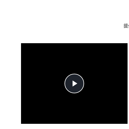
提
Play
Video