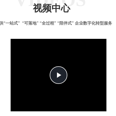
视频中心
供“一站式” “可落地” “全过程” “陪伴式” 企业数字化转型服务
Play
Video