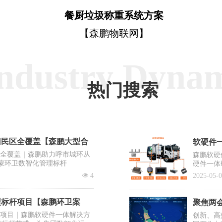
餐厨垃圾称重系统方案
【森鹏物联网】
ndustry Dyna
热门搜索
回民区全覆盖【森鹏大型合
软硬件一
区全覆盖｜森鹏助力呼市城环从
森鹏软硬
蒙环卫数智化管理标杆
硬件一体
出“EV
넶
4
2025-05-
系统之一
型标杆项目【森鹏环卫案
聚焦两会
杆项目｜森鹏软硬件一体解决方
创新、高