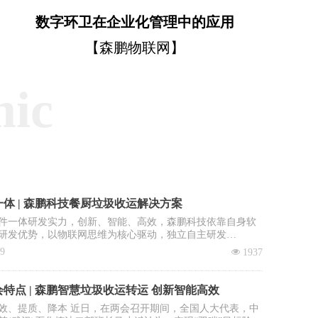
数字环卫在企业化管理中的应用
【森鹏物联网】
mic
体 | 森鹏科技餐厨垃圾收运解决方案
件一体研发实力，创新、智能、高效，森鹏科技依靠自身软
研发优势，以物联网思维为核心驱动，独立自主研发
OS智慧环卫2.0管理平台”，餐厨垃圾收运系统是该平台核心子
09
넶
1937
。
特点 | 森鹏智慧垃圾收运转运 创新智能高效
效、提质、降本 近日，在两会召开期间，全国人大代表，中