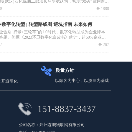
韩(武汉)石化炼油二部班长马少斌认为，实现“双碳”目标除了
进行转型升级和科技创新外，全民参与也必不可少，并就此
09
넶
1888
建立垃圾收运转运立法、立章。全国政协委员、中国科学院
大学教授李景虹则建议政府鼓励回收企业与环卫系统合作，
收集运营成本。
数字化转型 | 转型路线图 避坑指南 未来如何
业告别“扫帚+三轮车”的1.0时代，数字化转型成为企业降本
答题。但据《2023环卫数字化白皮书》统计，超60%企业投
未见实效：数据失真、系统闲置、员工抵触……如何避免重
17
넶
267
本文拆解四步环卫数字化落地路径，直击三大致命雷区，助
场“数字环卫攻坚战”。
质量方针
以顾客为中心，以质量为基础
公开透明化
151-8837-3437
公司名称：
郑州森鹏物联网有限公司