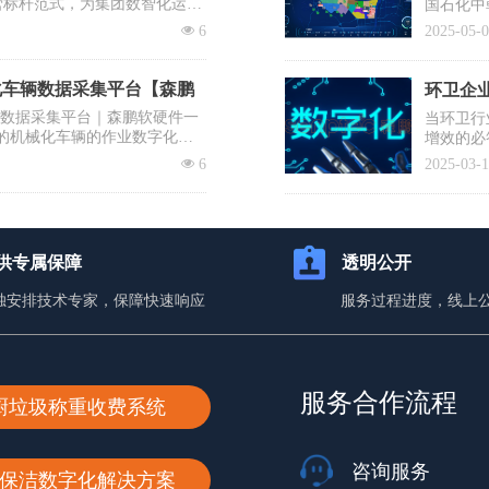
营标杆范式，为集团数智化运营
国石化中
需要企业
넶
6
2025-05-
提议有序
士、清华
降低前端
化车辆数据采集平台【森鹏
环卫企业
辆数据采集平台｜森鹏软硬件一
当环卫行
的机械化车辆的作业数字化，
增效的必
入百万却
넶
6
2025-03-
蹈覆辙？
你打赢这
供专属保障
透明公开
独安排技术专家，保障快速响应
服务过程进度，线上
服务合作流程
厨垃圾称重收费系统
咨询服务
保洁数字化解决方案