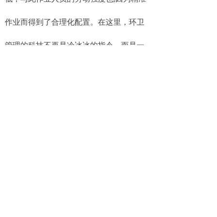
作业而得到了合理化配置。在这里，环卫
管理的科技不再是冷冰冰的指令，而是一
种协调资源、平衡工作量、提升社会整体
福利的润滑剂。
我们看到的不是疲于奔命的环卫清扫
车辆、垃圾车、收运车、挂壁车、单桶
车、双桶车、勾臂车等，而是一个有节
奏、有节律、呼吸均勺的人性化的城市环
卫一体化作业在线精细化监管系统。