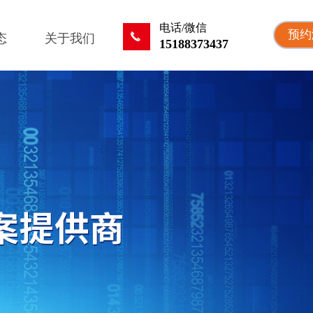
电话/微信
预约
끅
态
关于我们
15188373437