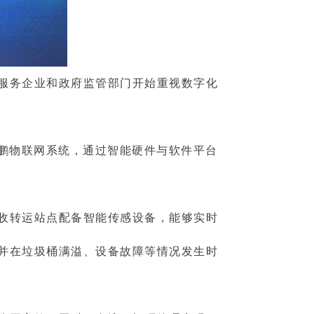
服务企业和政府监管部门开始重视数字化
森鹏物联网系统，通过智能硬件与软件平台
收转运站点配备智能传感设备，能够实时
并在垃圾桶满溢、设备故障等情况发生时