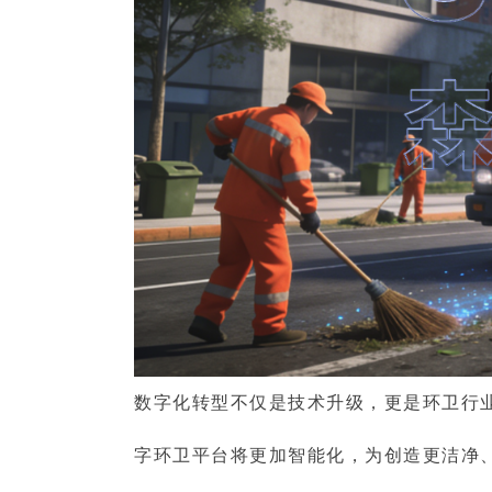
数字化转型不仅是技术升级，更是环卫行
字环卫平台将更加智能化，为创造更洁净