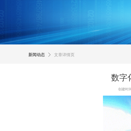
新闻动态
ꄲ
文章详情页
数字
创建时