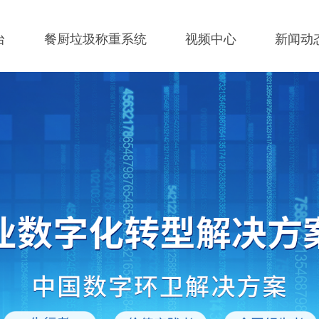
台
餐厨垃圾称重系统
视频中心
新闻动