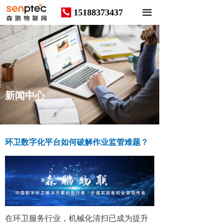
15188373437
끅
끀
News
新闻中心
环卫数字化平台如何破解作业监管难题？
在环卫服务行业，机械化清扫已成为提升