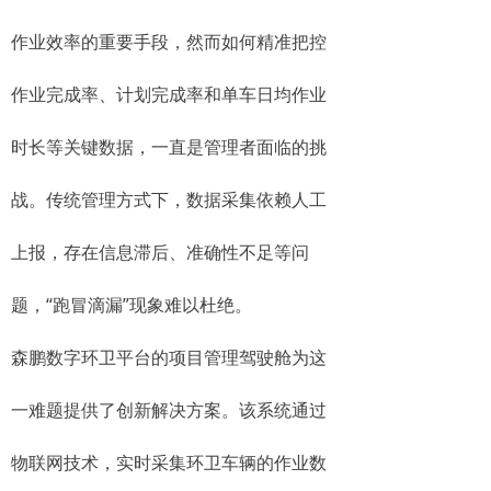
作业效率的重要手段，然而如何精准把控
作业完成率、计划完成率和单车日均作业
时长等关键数据，一直是管理者面临的挑
战。传统管理方式下，数据采集依赖人工
上报，存在信息滞后、准确性不足等问
题，“跑冒滴漏”现象难以杜绝。
森鹏数字环卫平台的项目管理驾驶舱为这
一难题提供了创新解决方案。该系统通过
物联网技术，实时采集环卫车辆的作业数