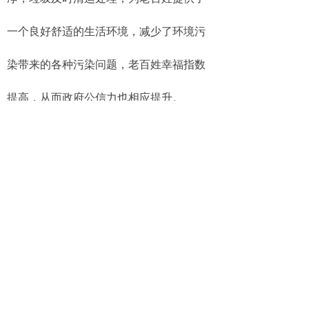
一个良好舒适的生活环境，减少了环境污
染带来的各种污染问题，老百姓幸福指数
提高，从而政府公信力也相应提升。
总之，森鹏GPS车辆管理系统通过深
入挖掘数据价值，辅助环卫部门实现量化
考核与科学决策。融合物联网、5G等先进
技术，构建精细化监管平台，优化人车及
设施管理，大幅节约政府成本，这一升级
不仅提升了政府的管理能力和服务水平，