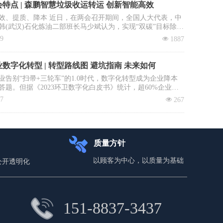
特点 | 森鹏智慧垃圾收运转运 创新智能高效
效、提质、降本 近日，在两会召开期间，全国人大代表，中
韩(武汉)石化炼油二部班长马少斌认为，实现“双碳”目标除了
进行转型升级和科技创新外，全民参与也必不可少，并就此
09
넶
1887
建立垃圾收运转运立法、立章。全国政协委员、中国科学院
大学教授李景虹则建议政府鼓励回收企业与环卫系统合作，
收集运营成本。
数字化转型 | 转型路线图 避坑指南 未来如何
业告别“扫帚+三轮车”的1.0时代，数字化转型成为企业降本
答题。但据《2023环卫数字化白皮书》统计，超60%企业投
未见实效：数据失真、系统闲置、员工抵触……如何避免重
17
넶
267
本文拆解四步环卫数字化落地路径，直击三大致命雷区，助
场“数字环卫攻坚战”。
质量方针
以顾客为中心，以质量为基础
公开透明化
151-8837-3437