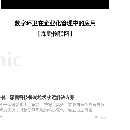
数字环卫在企业化管理中的应用
【森鹏物联网】
mic
体 | 森鹏科技餐厨垃圾收运解决方案
件一体研发实力，创新、智能、高效，森鹏科技依靠自身软
研发优势，以物联网思维为核心驱动，独立自主研发
OS智慧环卫2.0管理平台”，餐厨垃圾收运系统是该平台核心子
09
넶
1937
。