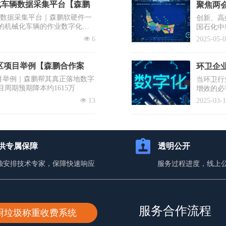
化车辆数据采集平台【森鹏
聚焦两会
辆数据采集平台｜森鹏软硬件一
创新、高
的机械化车辆的作业数字化，
国石化中
需要企业
넶
6
2025-05-
提议有序
士、清华
降低前端
区项目举例【森鹏合作案
环卫企业
目举例｜森鹏帮其真正落地数字
当环卫行
目周期预期降本约1615万
增效的必
入百万却
넶
13
2025-03-
蹈覆辙？
你打赢这
供专属保障
透明公开
独安排技术专家，保障快速响应
服务过程进度，线上
服务合作流程
厨垃圾称重收费系统