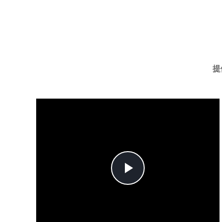
提
Play
Video