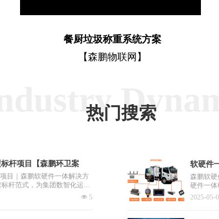
餐厨垃圾称重系统方案
【森鹏物联网】
ndustry Dyna
热门搜索
型标杆项目【森鹏环卫案
软硬件一
杆项目｜森鹏软硬件一体解决方
森鹏软硬
营标杆范式，为集团数智化运营
硬件一体
出“EV
넶
5
2025-05-
系统之一