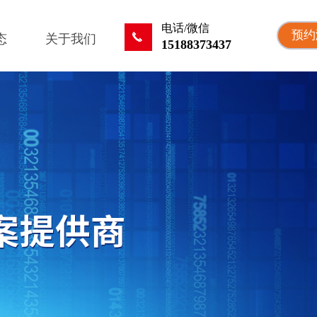
电话/微信
预约
끅
态
关于我们
15188373437