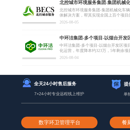
北控城市环境服务集团-集团机械
合作案例】
北控城市环境服务集团-集团机械化车
体解决方案，帮其实现全国上百个项目
为集团数智化运营打好基础
2026-08-05
中环洁集团-多个项目-以烟台开发
例】
中环洁集团-多个项目-以烟台开发区项
化运营，年度降本约323万，5年剩余项
2026-08-04
全天24小时售后服务
提
7×24小时专业远程线上维护
单
数字环卫管理平台
餐