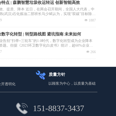
特点 | 森鹏智慧垃圾收运转运 创新智能高效
效、提质、降本 近日，在两会召开期间，全国人大代表，中
韩(武汉)石化炼油二部班长马少斌认为，实现“双碳”目标除了
进行转型升级和科技创新外，全民参与也必不可少，并就此
09
넶
1887
建立垃圾收运转运立法、立章。全国政协委员、中国科学院
大学教授李景虹则建议政府鼓励回收企业与环卫系统合作，
收集运营成本。
数字化转型 | 转型路线图 避坑指南 未来如何
业告别“扫帚+三轮车”的1.0时代，数字化转型成为企业降本
答题。但据《2023环卫数字化白皮书》统计，超60%企业投
未见实效：数据失真、系统闲置、员工抵触……如何避免重
17
넶
266
本文拆解四步环卫数字化落地路径，直击三大致命雷区，助
场“数字环卫攻坚战”。
质量方针
以顾客为中心，以质量为基础
公开透明化
151-8837-3437