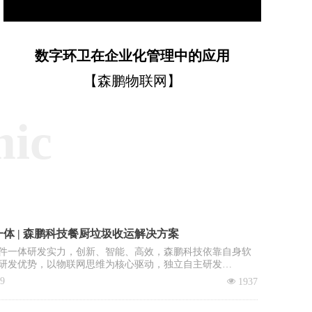
数字环卫在企业化管理中的应用
【森鹏物联网】
mic
体 | 森鹏科技餐厨垃圾收运解决方案
件一体研发实力，创新、智能、高效，森鹏科技依靠自身软
研发优势，以物联网思维为核心驱动，独立自主研发
OS智慧环卫2.0管理平台”，餐厨垃圾收运系统是该平台核心子
09
넶
1937
。