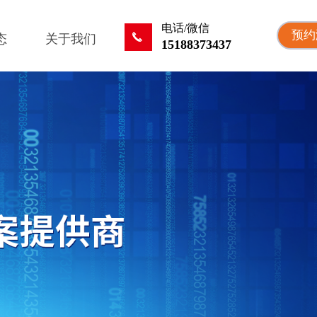
电话/微信
预约
끅
态
关于我们
15188373437