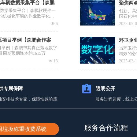
化车辆数据采集平台【森鹏
聚焦两会
辆数据采集平台｜森鹏软硬件一
创新、高
的机械化车辆的作业数字化，
国石化中
需要企业
넶
6
2025-05-
提议有序
士、清华
降低前端
区项目举例【森鹏合作案
环卫企业
目举例｜森鹏帮其真正落地数字
当环卫行
目周期预期降本约1615万
增效的必
入百万却
넶
13
2025-03-
蹈覆辙？
你打赢这
供专属保障
透明公开
独安排技术专家，保障快速响应
服务过程进度，线上
服务合作流程
厨垃圾称重收费系统