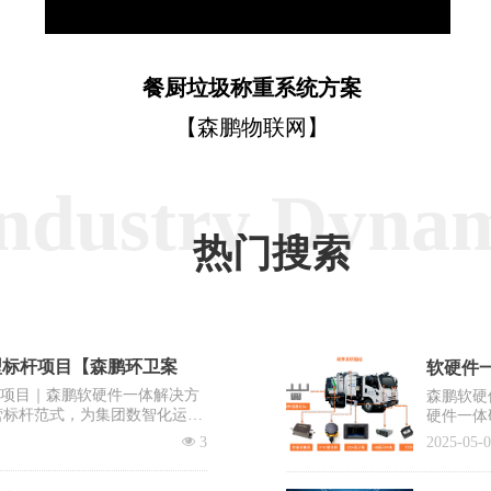
餐厨垃圾称重系统方案
【森鹏物联网】
ndustry Dyna
热门搜索
型标杆项目【森鹏环卫案
软硬件一
杆项目｜森鹏软硬件一体解决方
森鹏软硬
营标杆范式，为集团数智化运营
硬件一体
出“EV
넶
3
2025-05-
系统之一