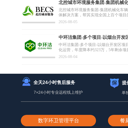
北控城市环境服务集团-集团机械
合作案例】
北控城市环境服务集团-集团机械化车
体解决方案，帮其实现全国上百个项目
为集团数智化运营打好基础
2026-08-05
中环洁集团-多个项目-以烟台开发
例】
中环洁集团-多个项目-以烟台开发区项
化运营，年度降本约323万，5年剩余项
2026-08-04
全天24小时售后服务
提
7×24小时专业远程线上维护
单
数字环卫管理平台
餐