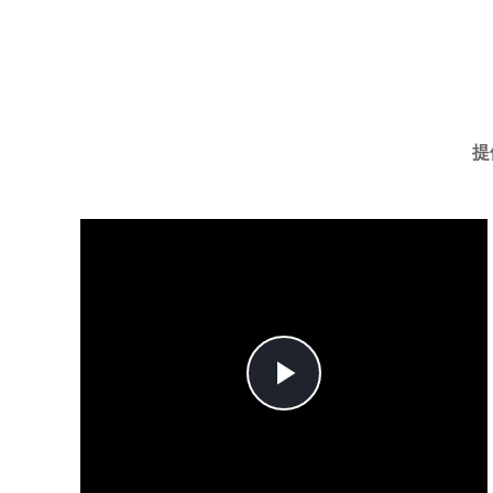
提
Play
Video