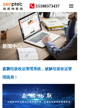
15188373437
끅
끀
News
新闻中心
森鹏垃圾收运管理系统，破解垃圾收运管
理困局！