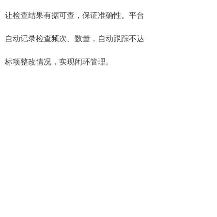
让检查结果有据可查，保证准确性。平台
自动记录检查频次、数量，自动跟踪不达
标项整改情况，实现闭环管理。
森鹏智慧环卫平台是城市环卫清洁的
综合解决方案。平台通过智能检测技术，
实时采集道路积尘、扬尘及垃圾数据，精
准分析垃圾产生规律，实现车辆和人员的
科学调度，有效解决保洁不足与过度问
题，助力环卫服务提质、降本、增效，同