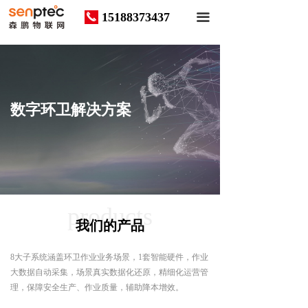
15188373437
끅
끀
数字环卫解决方案
products
我们的产品
8大子系统涵盖环卫作业业务场景，1套智能硬件，作业
大数据自动采集，场景真实数据化还原，精细化运营管
理，保障安全生产、作业质量，辅助降本增效。