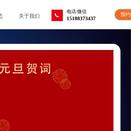
电话/微信
预约
끅
态
关于我们
15188373437