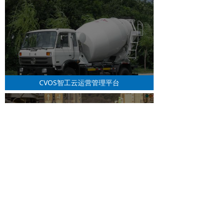
CVOS智工云运营管理平台
客车管理云平台
手机：
151-8837-3437