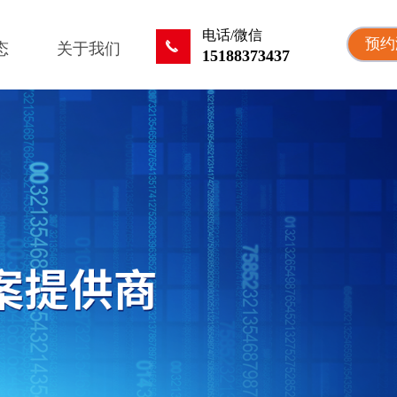
电话/微信
预约
끅
态
关于我们
15188373437