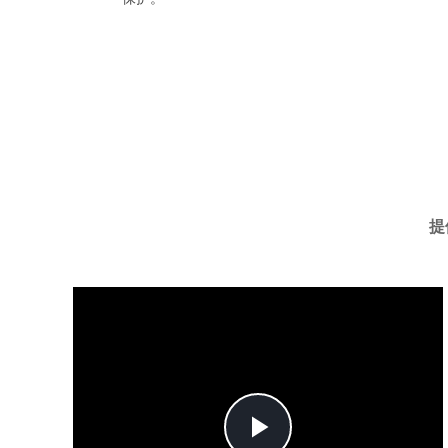
提
Play