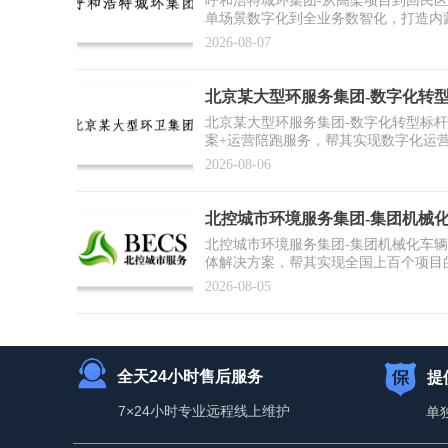
呼和浩特城环集团-从高架项目到回民
单场景数字化到全业务数智化，打造内
2026-08-07
北京某大型环服务集团-数字化转
例】
北京某大型环服务集团-数字化转型标
案+运营陪跑服务，帮其实现数字化运
推广复制提供标杆范式
2026-08-06
北控城市环境服务集团-集团机械
合作案例】
北控城市环境服务集团-集团机械化车
体解决方案，帮其实现全国上百个项目
为集团数智化运营打好基础
2026-08-05
全天24小时售后服务
提
7×24小时专业远程线上维护
单