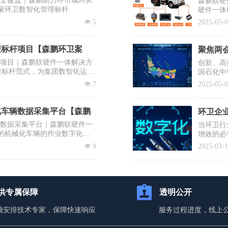
区全覆盖｜森鹏助力呼市城环从
森鹏软硬
蒙环卫数智化管理标杆
硬件一体
出“EV
넶
5
2025-05-
系统之一
型标杆项目【森鹏环卫案
聚焦两会
杆项目｜森鹏软硬件一体解决方
创新、高
营标杆范式，为集团数智化运营
国石化中
需要企业
넶
7
2025-05-
提议有序
士、清华
降低前端
化车辆数据采集平台【森鹏
环卫企业
辆数据采集平台｜森鹏软硬件一
当环卫行
的机械化车辆的作业数字化，
增效的必
入百万却
넶
9
2025-03-
蹈覆辙？
你打赢这
供专属保障
透明公开
独安排技术专家，保障快速响应
服务过程进度，线上