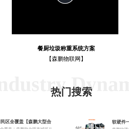
Video
餐厨垃圾称重系统方案
【森鹏物联网】
ndustry Dyna
热门搜索
回民区全覆盖【森鹏大型合
软硬件一