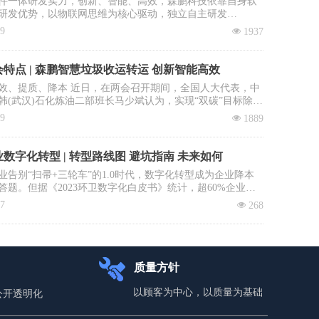
件一体研发实力，创新、智能、高效，森鹏科技依靠自身软
研发优势，以物联网思维为核心驱动，独立自主研发
OS智慧环卫2.0管理平台”，餐厨垃圾收运系统是该平台核心子
09
넶
1937
。
特点 | 森鹏智慧垃圾收运转运 创新智能高效
效、提质、降本 近日，在两会召开期间，全国人大代表，中
韩(武汉)石化炼油二部班长马少斌认为，实现“双碳”目标除了
进行转型升级和科技创新外，全民参与也必不可少，并就此
09
넶
1889
建立垃圾收运转运立法、立章。全国政协委员、中国科学院
大学教授李景虹则建议政府鼓励回收企业与环卫系统合作，
收集运营成本。
数字化转型 | 转型路线图 避坑指南 未来如何
业告别“扫帚+三轮车”的1.0时代，数字化转型成为企业降本
答题。但据《2023环卫数字化白皮书》统计，超60%企业投
未见实效：数据失真、系统闲置、员工抵触……如何避免重
17
넶
268
本文拆解四步环卫数字化落地路径，直击三大致命雷区，助
场“数字环卫攻坚战”。
质量方针
以顾客为中心，以质量为基础
公开透明化