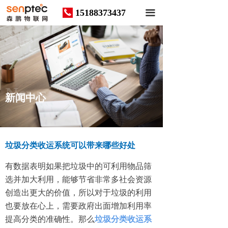
15188373437
끅
끀
News
新闻中心
垃圾分类收运系统可以带来哪些好处
有数据表明如果把垃圾中的可利用物品筛
选并加大利用，能够节省非常多社会资源
创造出更大的价值，所以对于垃圾的利用
也要放在心上，需要政府出面增加利用率
提高分类的准确性。那么
垃圾分类收运系